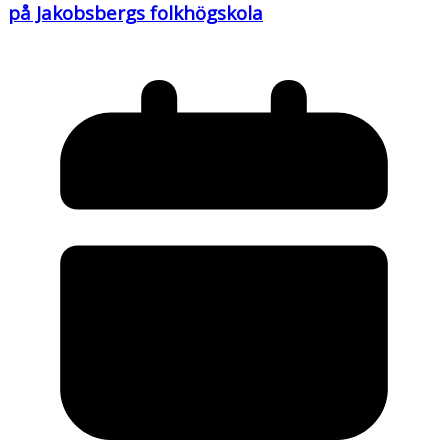
på Jakobsbergs folkhögskola