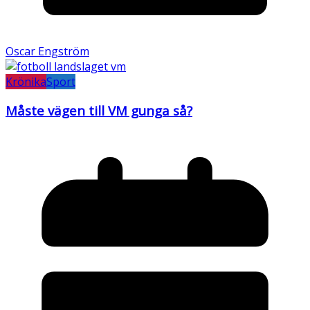
Oscar Engström
Krönika
Sport
Måste vägen till VM gunga så?