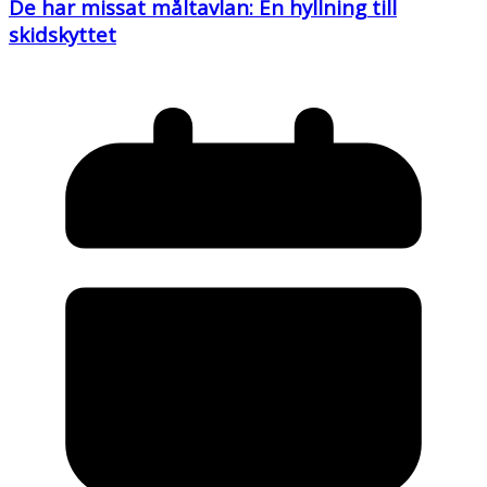
De har missat måltavlan: En hyllning till
skidskyttet