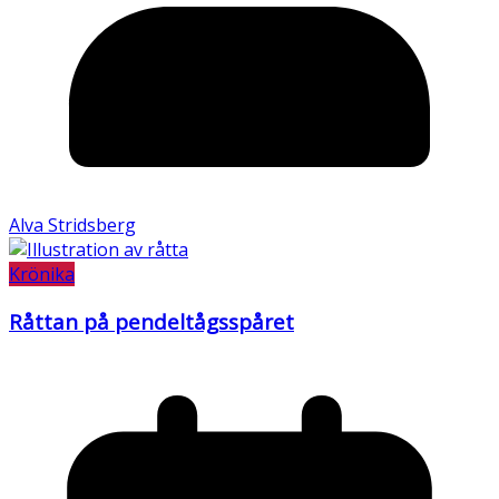
Alva Stridsberg
Krönika
Råttan på pendeltågsspåret