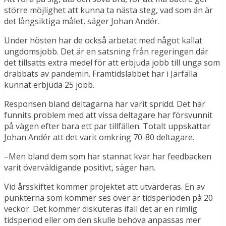
större möjlighet att kunna ta nästa steg, vad som än är
det långsiktiga målet, säger Johan Andér.
Under hösten har de också arbetat med något kallat
ungdomsjobb. Det är en satsning från regeringen där
det tillsatts extra medel för att erbjuda jobb till unga som
drabbats av pandemin. Framtidslabbet har i Järfälla
kunnat erbjuda 25 jobb.
Responsen bland deltagarna har varit spridd. Det har
funnits problem med att vissa deltagare har försvunnit
på vägen efter bara ett par tillfällen. Totalt uppskattar
Johan Andér att det varit omkring 70-80 deltagare.
–Men bland dem som har stannat kvar har feedbacken
varit överväldigande positivt, säger han.
Vid årsskiftet kommer projektet att utvärderas. En av
punkterna som kommer ses över är tidsperioden på 20
veckor. Det kommer diskuteras ifall det är en rimlig
tidsperiod eller om den skulle behöva anpassas mer