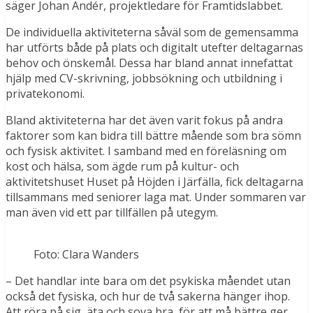
säger Johan Andér, projektledare för Framtidslabbet.
De individuella aktiviteterna såväl som de gemensamma
har utförts både på plats och digitalt utefter deltagarnas
behov och önskemål. Dessa har bland annat innefattat
hjälp med CV-skrivning, jobbsökning och utbildning i
privatekonomi.
Bland aktiviteterna har det även varit fokus på andra
faktorer som kan bidra till bättre mående som bra sömn
och fysisk aktivitet. I samband med en föreläsning om
kost och hälsa, som ägde rum på kultur- och
aktivitetshuset Huset på Höjden i Järfälla, fick deltagarna
tillsammans med seniorer laga mat. Under sommaren var
man även vid ett par tillfällen på utegym.
Foto: Clara Wanders
– Det handlar inte bara om det psykiska måendet utan
också det fysiska, och hur de två sakerna hänger ihop.
Att röra på sig, äta och sova bra, för att må bättre ger