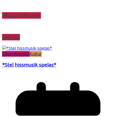
Våra profilkurser
Krönika
Kåseri
Krönika
Kultur
*Stel hissmusik spelas*