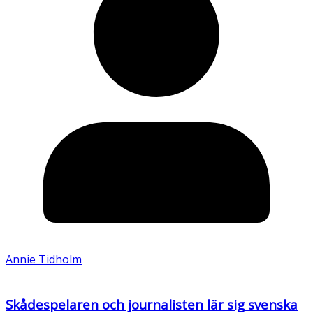
Annie Tidholm
Skådespelaren och journalisten lär sig svenska