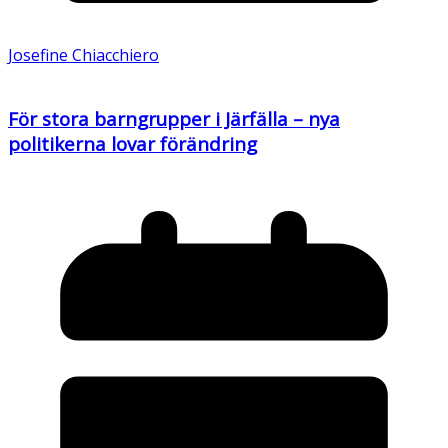
Josefine Chiacchiero
För stora barngrupper i Järfälla – nya
politikerna lovar förändring