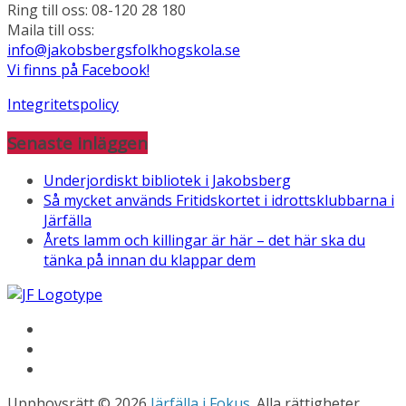
Ring till oss: 08-120 28 180
Maila till oss:
info@jakobsbergsfolkhogskola.se
Vi finns på Facebook!
Integritetspolicy
Senaste inläggen
Underjordiskt bibliotek i Jakobsberg
Så mycket används Fritidskortet i idrottsklubbarna i
Järfälla
Årets lamm och killingar är här – det här ska du
tänka på innan du klappar dem
Upphovsrätt © 2026
Järfälla i Fokus
. Alla rättigheter