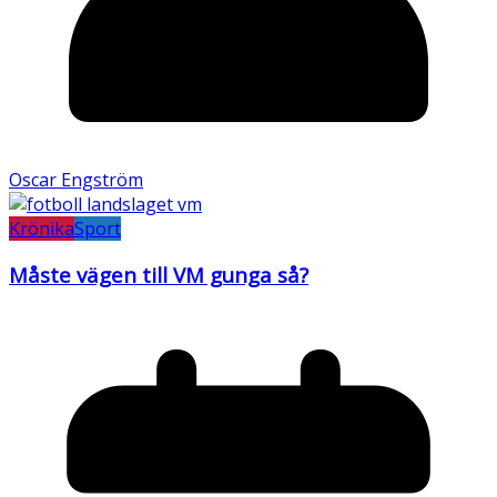
Oscar Engström
Krönika
Sport
Måste vägen till VM gunga så?