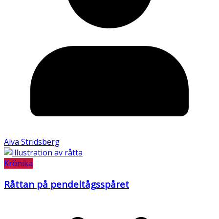
Alva Stridsberg
Krönika
Råttan på pendeltågsspåret