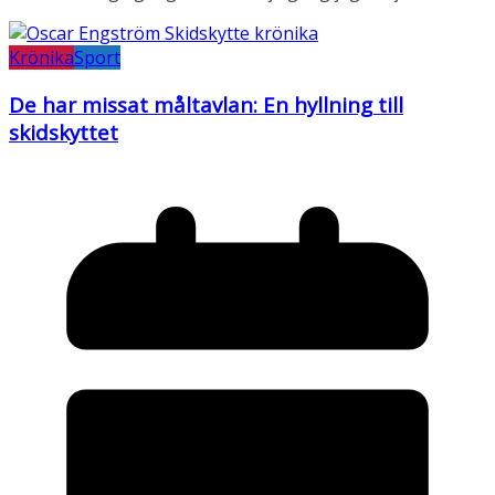
Krönika
Sport
De har missat måltavlan: En hyllning till
skidskyttet