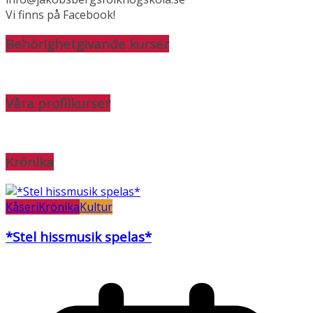
Vi finns på Facebook!
Behörighetgivande kurser
Våra profilkurser
Krönika
Kåseri
Krönika
Kultur
*Stel hissmusik spelas*