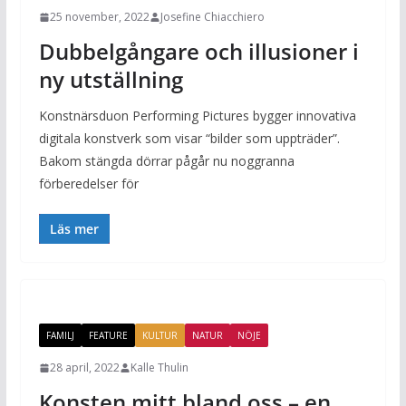
25 november, 2022
Josefine Chiacchiero
Dubbelgångare och illusioner i
ny utställning
Konstnärsduon Performing Pictures bygger innovativa
digitala konstverk som visar “bilder som uppträder”.
Bakom stängda dörrar pågår nu noggranna
förberedelser för
Läs mer
FAMILJ
FEATURE
KULTUR
NATUR
NÖJE
28 april, 2022
Kalle Thulin
Konsten mitt bland oss – en