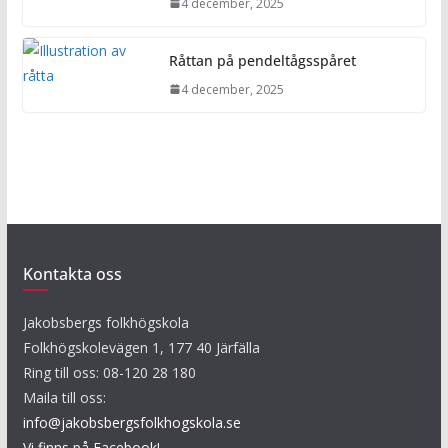
4 december, 2025
Råttan på pendeltågsspåret
4 december, 2025
Kontakta oss
Jakobsbergs folkhögskola
Folkhögskolevägen 1, 177 40 Järfälla
Ring till oss: 08-120 28 180
Maila till oss:
info@jakobsbergsfolkhogskola.se
Vi finns på Facebook!