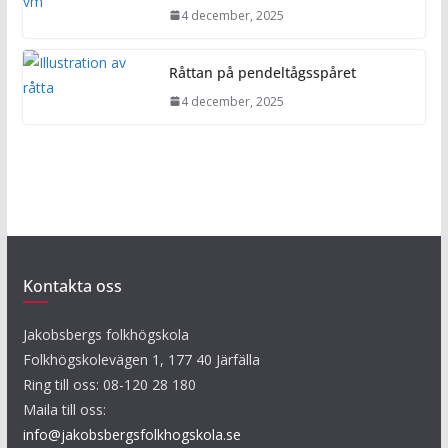
4 december, 2025
Råttan på pendeltågsspåret
4 december, 2025
Kontakta oss
Jakobsbergs folkhögskola
Folkhögskolevägen 1, 177 40 Järfälla
Ring till oss: 08-120 28 180
Maila till oss:
info@jakobsbergsfolkhogskola.se