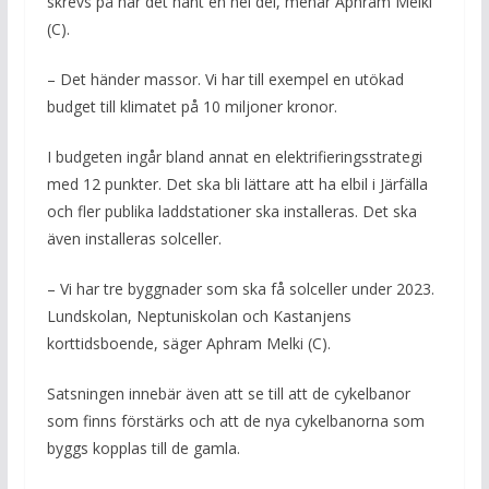
skrevs på har det hänt en hel del, menar Aphram Melki
(C).
– Det händer massor. Vi har till exempel en utökad
budget till klimatet på 10 miljoner kronor.
I budgeten ingår bland annat en elektrifieringsstrategi
med 12 punkter. Det ska bli lättare att ha elbil i Järfälla
och fler publika laddstationer ska installeras. Det ska
även installeras solceller.
– Vi har tre byggnader som ska få solceller under 2023.
Lundskolan, Neptuniskolan och Kastanjens
korttidsboende, säger Aphram Melki (C).
Satsningen innebär även att se till att de cykelbanor
som finns förstärks och att de nya cykelbanorna som
byggs kopplas till de gamla.