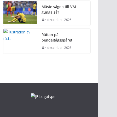
Måste vägen till VM
gunga så?
4 december, 2025
Råttan på
pendeltågsspåret
4 december, 2025