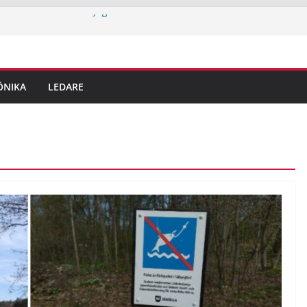
ern med Tourettes: “Jag är också bara
iotek i Jakobsberg
ritidskortet i idrottsklubbarna i Järfälla
lingar är här – det här ska du tänka på
ÖNIKA
LEDARE
dem
 reporter testar parkour