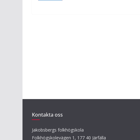
Kontakta oss
Jakobsbergs folkhögskola
Folkhögskolevägen 1, 177 40 Järfälla