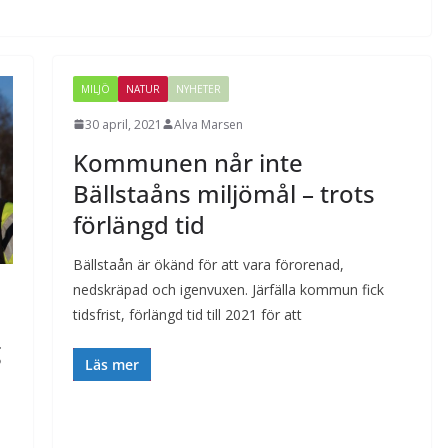
MILJÖ
NATUR
NYHETER
30 april, 2021
Alva Marsen
Kommunen når inte
Bällstaåns miljömål – trots
förlängd tid
Bällstaån är ökänd för att vara förorenad,
nedskräpad och igenvuxen. Järfälla kommun fick
tidsfrist, förlängd tid till 2021 för att
g
Läs mer