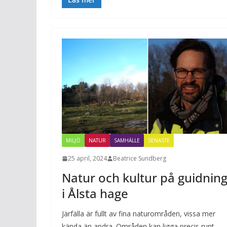
MILJÖ
NATUR
SAMHÄLLE
SENASTE
25 april, 2024
Beatrice Sundberg
Natur och kultur på guidnin
i Ålsta hage
Järfälla är fullt av fina naturområden, vissa mer
kända än andra. Områden kan ligga precis runt