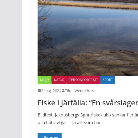
MILJÖ
NATUR
PERSONPORTRÄTT
SPORT
2 maj, 2024
Tilda Wendefors
Fiske i Järfälla: “En svårslag
Bildtext: Jakobsbergs Sportfiskeklubb samlar fler
och båttävligar – ja allt som har
Läs mer