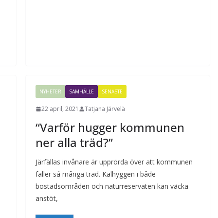
NYHETER
SAMHÄLLE
SENASTE
22 april, 2021
Tatjana Järvelä
“Varför hugger kommunen
ner alla träd?”
Järfällas invånare är upprörda över att kommunen
fäller så många träd. Kalhyggen i både
bostadsområden och naturreservaten kan väcka
anstöt,