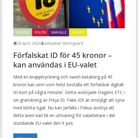
NYHETER
POLITIK
SAMHÄLLE
SENASTE
26 april, 2024
Sebastian Stormgaard
Förfalskat ID för 45 kronor –
kan användas i EU-valet
Med en knapptryckning och swish-betalning på 45
kronor kan vem som helst beställa ett förfalskat digitalt
ID-kort på några minuter. Detta avslöjade Dagens ETC i
sin granskning av Freja ID. Fake-IDt är omöjligt att syna
med blotta ögat. Nu kan Järfälla i Fokus avslöja att
detta även kan bli en utmaning för valarbetare i det
stundande EU-valet den 9 juni.