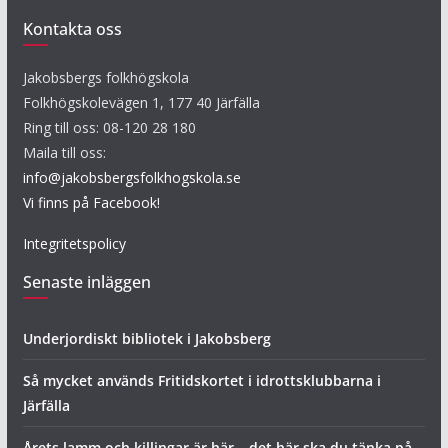
Kontakta oss
Jakobsbergs folkhögskola
Folkhögskolevägen 1, 177 40 Järfälla
Ring till oss: 08-120 28 180
Maila till oss:
info@jakobsbergsfolkhogskola.se
Vi finns på Facebook!
Integritetspolicy
Senaste inläggen
Underjordiskt bibliotek i Jakobsberg
Så mycket används Fritidskortet i idrottsklubbarna i
Järfälla
Årets lamm och killingar är här – det här ska du tänka på