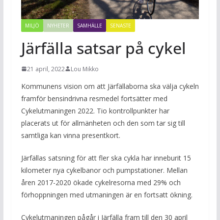
MILJÖ
NYHETER
SAMHÄLLE
SENASTE
Järfälla satsar på cykel
21 april, 2022
Lou Mikko
Kommunens vision om att Järfällaborna ska välja cykeln
framför bensindrivna resmedel fortsätter med
Cykelutmaningen 2022. Tio kontrollpunkter har
placerats ut för allmänheten och den som tar sig till
samtliga kan vinna presentkort.
Järfällas satsning för att fler ska cykla har inneburit 15
kilometer nya cykelbanor och pumpstationer. Mellan
åren 2017-2020 ökade cykelresorna med 29% och
förhoppningen med utmaningen är en fortsatt ökning.
Cykelutmaningen pågår i Järfälla fram till den 30 april