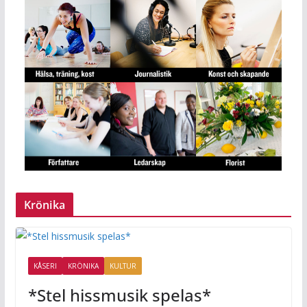
Krönika
KÅSERI
KRÖNIKA
KULTUR
*Stel hissmusik spelas*