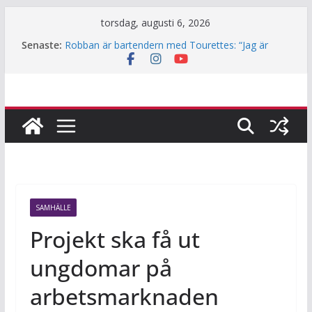
Hoppa
torsdag, augusti 6, 2026
till
Senaste:
Robban är bartendern med Tourettes: “Jag är
innehåll
också bara människa”
Underjordiskt bibliotek i Jakobsberg
Så mycket används Fritidskortet i idrottsklubbarna
i Järfälla
Årets lamm och killingar är här – det här ska du
tänka på innan du klappar dem
Häng med när JiF:s reporter testar parkour
SAMHÄLLE
Projekt ska få ut
ungdomar på
arbetsmarknaden