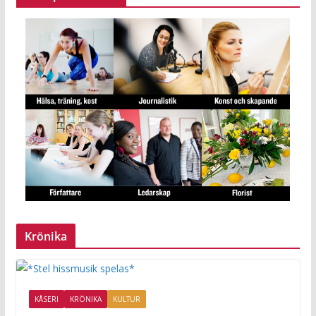
Krönika
KÅSERI
KRÖNIKA
KULTUR