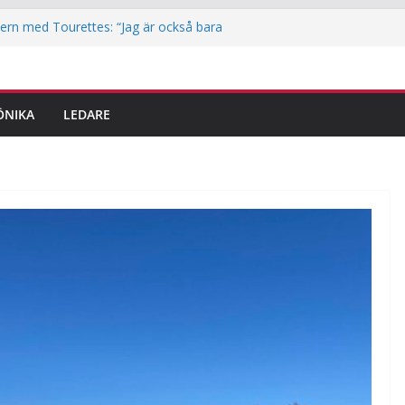
ern med Tourettes: “Jag är också bara
otek i Jakobsberg
ritidskortet i idrottsklubbarna i Järfälla
lingar är här – det här ska du tänka på
ÖNIKA
LEDARE
dem
 reporter testar parkour