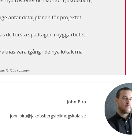
et nya rosteriet och kontor i Jakobsberg.
e antar detaljplanen för projektet.
s de första spadtagen i byggarbetet.
äknas vara igång i de nya lokalerna.
lla: Järfälla kommun
John Pira
john.pira@jakobsbergsfolkhogskola.se