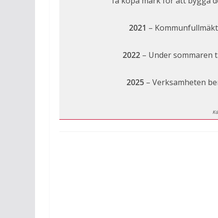
få köpa mark för att bygga d
2021
– Kommunfullmäktig
2022
– Under sommaren ta
2025
– Verksamheten ber
Kä