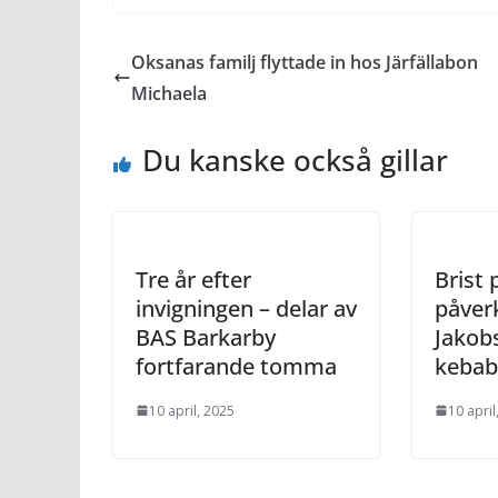
Oksanas familj flyttade in hos Järfällabon
Michaela
Du kanske också gillar
Tre år efter
Brist 
invigningen – delar av
påver
BAS Barkarby
Jakob
fortfarande tomma
kebab
10 april, 2025
10 april