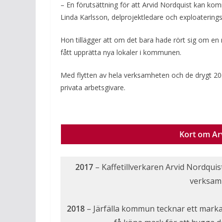
– En förutsättning för att Arvid Nordquist kan kom
Linda Karlsson, delprojektledare och exploatering
Hon tillägger att om det bara hade rört sig om en m
fått upprätta nya lokaler i kommunen.
Med flytten av hela verksamheten och de drygt 20
privata arbetsgivare.
Kort om Ar
2017
– Kaffetillverkaren Arvid Nordquis
verksam
2018
– Järfälla kommun tecknar ett mark