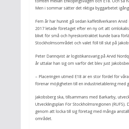
tomten mellan Enköpingsvägen och E18. Och så har
Men i sommar sätter det riktiga byggarbetet igång
Fem år har hunnit gå sedan kaffetillverkaren Arvid 
2017 letade företaget efter en ny ort att omlokali
blivit för små och hyreskontraktet kunde bara förlän
Stockholmsområdet och valet föll till slut på Jako
Peter Dannqvist är logistikansvarig på Arvid Nordq
år uttalar han sig om varför det blev just Jakobsbe
– Placeringen utmed E18 är en stor fördel för våra
förenar möjligheten till en industrietablering me
Jakobsberg ska, tillsammans med Barkarby, utveck
Utvecklingsplan För Stockholmsregionen (RUFS).
genom att locka till sig företag med många anställd
området.