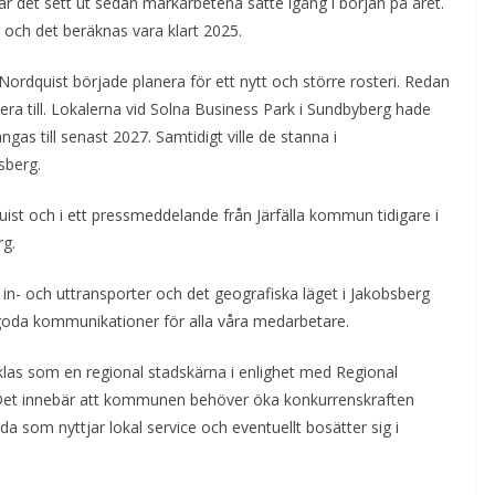
 det sett ut sedan markarbetena satte igång i början på året.
 och det beräknas vara klart 2025.
Nordquist började planera för ett nytt och större rosteri. Redan
sera till. Lokalerna vid Solna Business Park i Sundbyberg hade
gas till senast 2027. Samtidigt ville de stanna i
bsberg.
uist och i ett pressmeddelande från Järfälla kommun tidigare i
rg.
 in- och uttransporter och det geografiska läget i Jakobsberg
d goda kommunikationer för alla våra medarbetare.
las som en regional stadskärna i enlighet med Regional
 Det innebär att kommunen behöver öka konkurrenskraften
a som nyttjar lokal service och eventuellt bosätter sig i