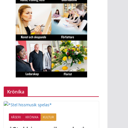
Krönika
KÅSERI
KRÖNIKA
KULTUR