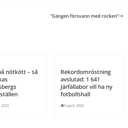
“Gängen försvann med rocken”
på nötkött – så
Rekordomröstning
kas
avslutad: 1 641
sbergs
Järfällabor vill ha ny
ställen
fotbollshall
, 2025
9 april, 2025